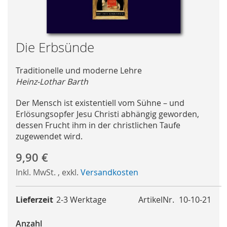
Skip
Die Erbsünde
to
the
Traditionelle und moderne Lehre
beginning
Heinz-Lothar Barth
of
the
Der Mensch ist existentiell vom Sühne – und
images
Erlösungsopfer Jesu Christi abhängig geworden,
gallery
dessen Frucht ihm in der christlichen Taufe
zugewendet wird.
9,90 €
Inkl. MwSt.
,
exkl.
Versandkosten
Lieferzeit
2-3 Werktage
ArtikelNr.
10-10-21
Anzahl