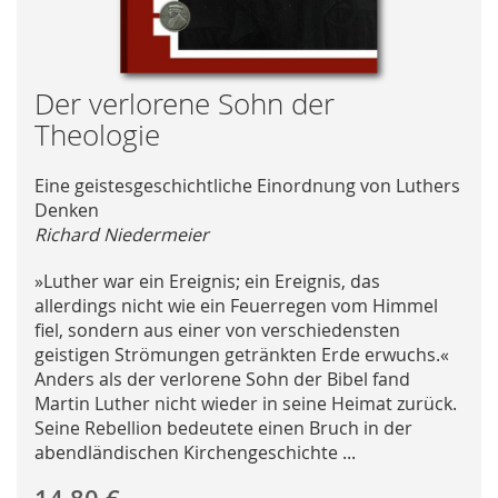
Skip
Der verlorene Sohn der
to
Theologie
the
beginning
Eine geistesgeschichtliche Einordnung von Luthers
of
Denken
the
Richard Niedermeier
images
gallery
»Luther war ein Ereignis; ein Ereignis, das
allerdings nicht wie ein Feuerregen vom Himmel
fiel, sondern aus einer von verschiedensten
geistigen Strömungen getränkten Erde erwuchs.«
Anders als der verlorene Sohn der Bibel fand
Martin Luther nicht wieder in seine Heimat zurück.
Seine Rebellion bedeutete einen Bruch in der
abendländischen Kirchengeschichte ...