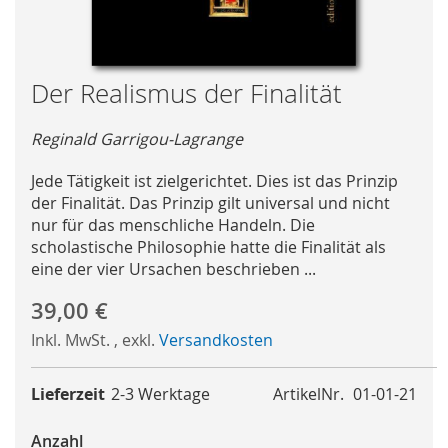
Skip
Der Realismus der Finalität
to
the
Reginald Garrigou-Lagrange
beginning
of
Jede Tätigkeit ist zielgerichtet. Dies ist das Prinzip
the
der Finalität. Das Prinzip gilt universal und nicht
images
nur für das menschliche Handeln. Die
gallery
scholastische Philosophie hatte die Finalität als
eine der vier Ursachen beschrieben ...
39,00 €
Inkl. MwSt.
,
exkl.
Versandkosten
Lieferzeit
2-3 Werktage
ArtikelNr.
01-01-21
Anzahl