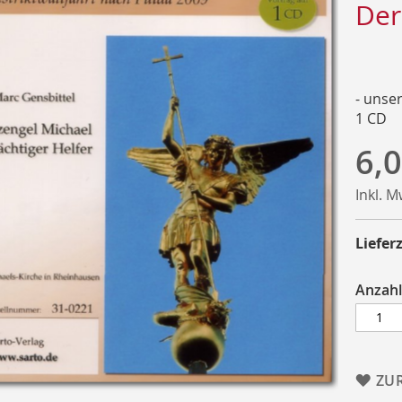
Der
- unse
1 CD
6,0
Inkl. 
Lieferz
Anzahl
ZU