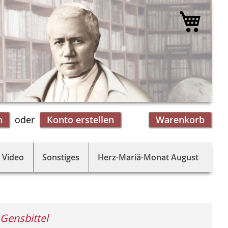
Mein 
n
Konto erstellen
Warenkorb
 Video
Sonstiges
Herz-Mariä-Monat August
Gensbittel