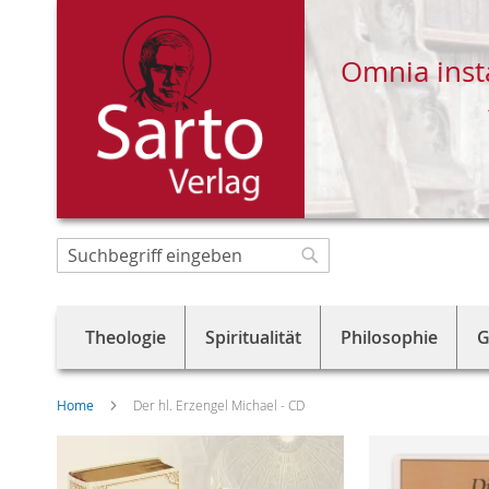
Omnia inst
Direkt
zum
Suche
Suche
Inhalt
Theologie
Spiritualität
Philosophie
G
Home
Der hl. Erzengel Michael - CD
Skip
to