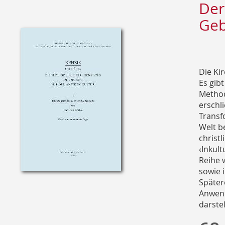
Der
Geb
Die Ki
Es gib
Method
erschl
Transf
Welt b
christ
‹Inkult
Reihe 
sowie i
Später
Anwend
darstel