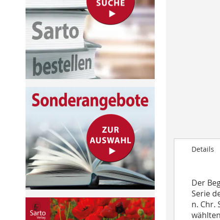
to
the
beginning
of
the
images
gallery
Details
Der Beg
Serie d
n. Chr. 
wählten