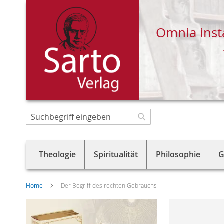
Omnia inst
Direkt
zum
Suche
Suche
Inhalt
Theologie
Spiritualität
Philosophie
G
Home
Der Begriff des rechten Gebrauchs
Skip
to