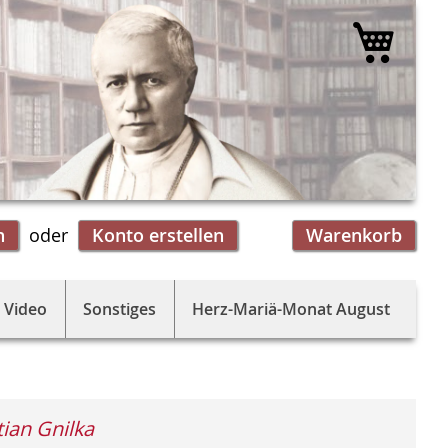
Mein 
n
Konto erstellen
Warenkorb
 Video
Sonstiges
Herz-Mariä-Monat August
tian Gnilka