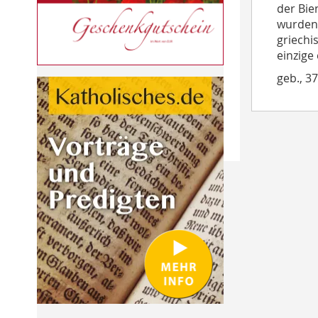
der Bie
wurden 
griechi
einzige
geb., 37