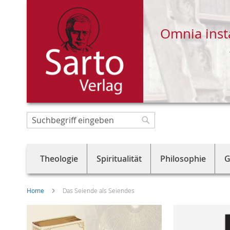
Omnia inst
Direkt
zum
Suche
Suche
Inhalt
Theologie
Spiritualität
Philosophie
G
Home
Das Seiende als Seiendes
Skip
to