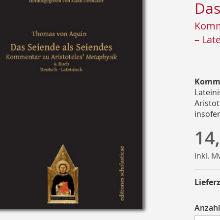
Das
Komme
– Lat
Kommen
Latein
Aristo
insofer
14
Inkl. 
Lieferz
Anzahl