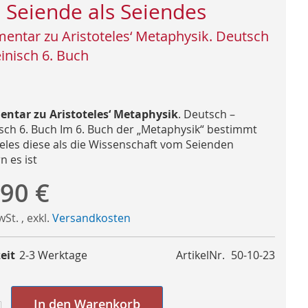
 Seiende als Seiendes
ntar zu Aristoteles‘ Metaphysik. Deutsch
einisch 6. Buch
tar zu Aristoteles‘ Metaphysik
. Deutsch –
isch 6. Buch Im 6. Buch der „Metaphysik“ bestimmt
teles diese als die Wissenschaft vom Seienden
n es ist
,90 €
MwSt.
,
exkl.
Versandkosten
eit
2-3 Werktage
ArtikelNr.
50-10-23
In den Warenkorb