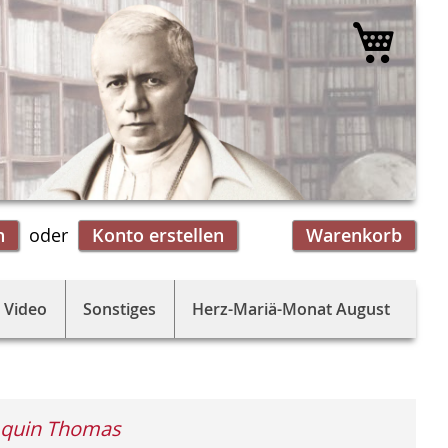
Mein 
n
Konto erstellen
Warenkorb
 Video
Sonstiges
Herz-Mariä-Monat August
Aquin Thomas