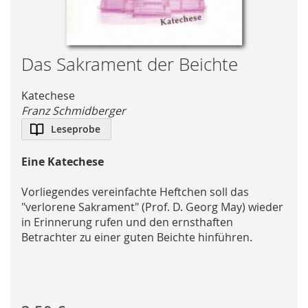
Skip
Das Sakrament der Beichte
to
the
Katechese
beginning
Franz Schmidberger
of
Leseprobe
the
images
Eine Katechese
gallery
Vorliegendes vereinfachte Heftchen soll das
"verlorene Sakrament" (Prof. D. Georg May) wieder
in Erinnerung rufen und den ernsthaften
Betrachter zu einer guten Beichte hinführen.