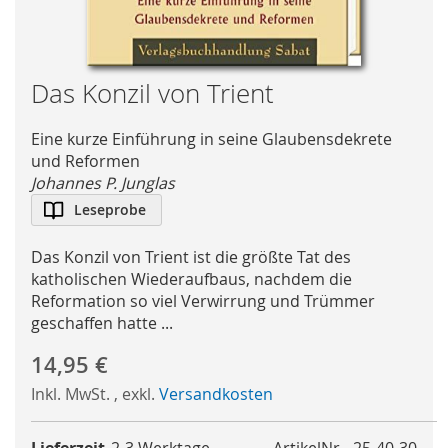
Skip
Das Konzil von Trient
to
the
Eine kurze Einführung in seine Glaubensdekrete
beginning
und Reformen
of
Johannes P. Junglas
the
Leseprobe
images
gallery
Das Konzil von Trient ist die größte Tat des
katholischen Wiederaufbaus, nachdem die
Reformation so viel Verwirrung und Trümmer
geschaffen hatte ...
14,95 €
Inkl. MwSt.
,
exkl.
Versandkosten