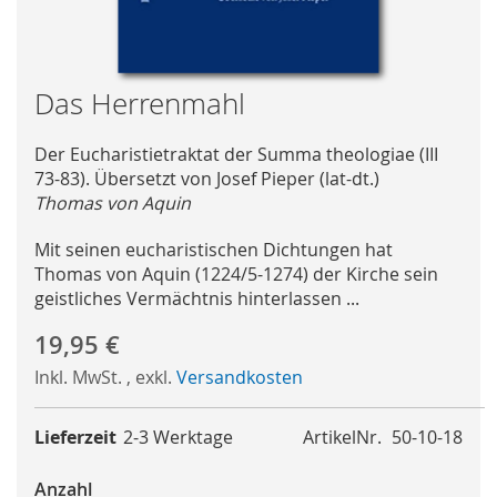
Skip
Das Herrenmahl
to
the
Der Eucharistietraktat der Summa theologiae (III
beginning
73-83). Übersetzt von Josef Pieper (lat-dt.)
of
Thomas von Aquin
the
images
Mit seinen eucharistischen Dichtungen hat
gallery
Thomas von Aquin (1224/5-1274) der Kirche sein
geistliches Vermächtnis hinterlassen ...
19,95 €
Inkl. MwSt.
,
exkl.
Versandkosten
Lieferzeit
2-3 Werktage
ArtikelNr.
50-10-18
Anzahl