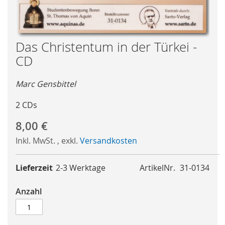
Skip
Das Christentum in der Türkei -
to
CD
the
beginning
Marc Gensbittel
of
the
2 CDs
images
gallery
8,00 €
Inkl. MwSt.
,
exkl.
Versandkosten
Lieferzeit
2-3 Werktage
ArtikelNr.
31-0134
Anzahl