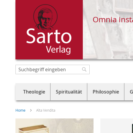
Omnia inst
Direkt
zum
Suche
Suche
Inhalt
Theologie
Spiritualität
Philosophie
G
Home
Alta Vendita
Skip
to