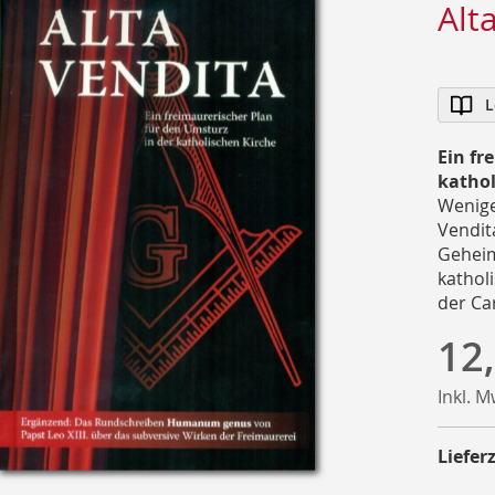
Alt
L
Ein fr
kathol
Wenige
Vendit
Geheim
kathol
der Car
12
Inkl. 
Lieferz