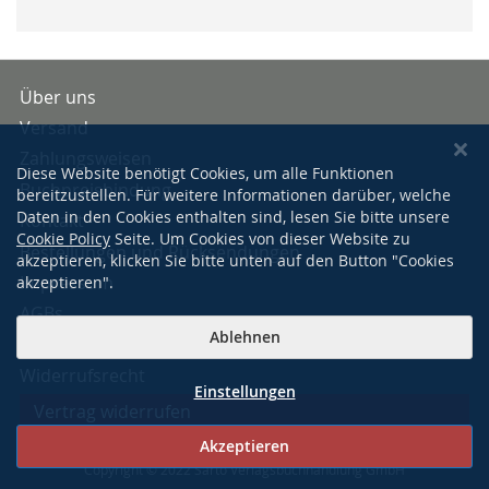
Über uns
Versand
Zahlungsweisen
Diese Website benötigt Cookies, um alle Funktionen
Buchpreisbindung
bereitzustellen. Für weitere Informationen darüber, welche
Daten in den Cookies enthalten sind, lesen Sie bitte unsere
Kontakt
Cookie Policy
Seite. Um Cookies von dieser Website zu
Bestellungen und Rücksendungen
akzeptieren, klicken Sie bitte unten auf den Button "Cookies
Impressum
akzeptieren".
AGBs
Ablehnen
Datenschutzerklärung
Widerrufsrecht
Einstellungen
Vertrag widerrufen
Akzeptieren
Copyright © 2022 Sarto Verlagsbuchhandlung GmbH