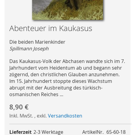
Skip
Abenteuer im Kaukasus
to
the
Die beiden Marienkinder
beginning
Spillmann Joseph
of
the
Das Kaukasus-Volk der Abchasen wandte sich im 7.
images
Jahrhundert vom Heidentum ab und begann sehr
gallery
zögernd, den christlichen Glauben anzunehmen.
Im 15. Jahrhundert stoppte dieses Wachstum
abrupt mit der Ausbreitung des türkisch-
osmanischen Reiches ...
8,90 €
Inkl. MwSt.
,
exkl.
Versandkosten
Lieferzeit
2-3 Werktage
ArtikelNr.
65-60-18