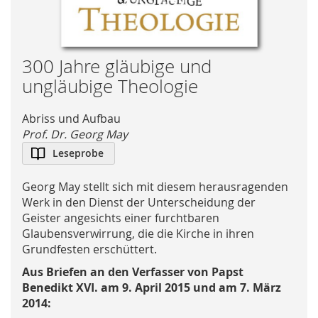
Skip
300 Jahre gläubige und
to
ungläubige Theologie
the
beginning
Abriss und Aufbau
of
Prof. Dr. Georg May
the
Leseprobe
images
gallery
Georg May stellt sich mit diesem herausragenden
Werk in den Dienst der Unterscheidung der
Geister angesichts einer furchtbaren
Glaubensverwirrung, die die Kirche in ihren
Grundfesten erschüttert.
Aus Briefen an den Verfasser von Papst
Benedikt XVI. am 9. April 2015 und am 7. März
2014: