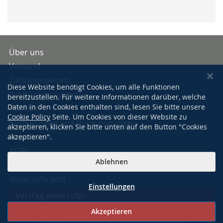
Über uns
Versand
Zahlungsweisen
Diese Website benötigt Cookies, um alle Funktionen
Buchpreisbindung
bereitzustellen. Für weitere Informationen darüber, welche
Daten in den Cookies enthalten sind, lesen Sie bitte unsere
Kontakt
Cookie Policy
Seite. Um Cookies von dieser Website zu
Bestellungen und Rücksendungen
akzeptieren, klicken Sie bitte unten auf den Button "Cookies
Impressum
akzeptieren".
AGBs
Ablehnen
Datenschutzerklärung
Widerrufsrecht
Einstellungen
Vertrag widerrufen
Akzeptieren
Copyright © 2022 Sarto Verlagsbuchhandlung GmbH